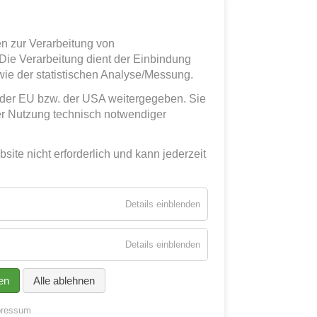
n zur Verarbeitung von
ie Verarbeitung dient der Einbindung
wie der statistischen Analyse/Messung.
b der EU bzw. der USA weitergegeben. Sie
er Nutzung technisch notwendiger
ebsite nicht erforderlich und kann jederzeit
für
Details einblenden
Essenziell
für
Details einblenden
Externe
Medien
en
Alle ablehnen
pressum