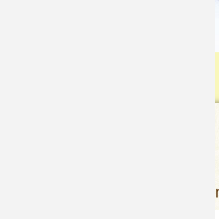
1
2
3
4
5
6
Unser Hof
Bauernhaus
Kontakt
Anfrage
Kontakt & Anreise
Blog
Eine 
Suche